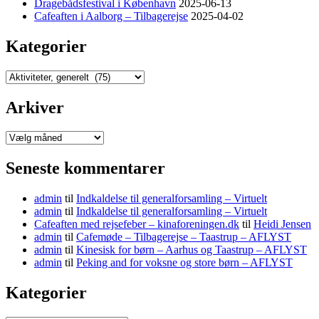
Dragebådsfestival i København
2025-06-13
Cafeaften i Aalborg – Tilbagerejse
2025-04-02
Kategorier
Kategorier
Arkiver
Arkiver
Seneste kommentarer
admin
til
Indkaldelse til generalforsamling – Virtuelt
admin
til
Indkaldelse til generalforsamling – Virtuelt
Cafeaften med rejsefeber – kinaforeningen.dk
til
Heidi Jensen
admin
til
Cafemøde – Tilbagerejse – Taastrup – AFLYST
admin
til
Kinesisk for børn – Aarhus og Taastrup – AFLYST
admin
til
Peking and for voksne og store børn – AFLYST
Kategorier