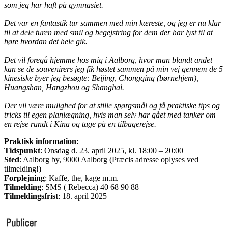
som jeg har haft på gymnasiet.
Det var en fantastik tur sammen med min kæreste, og jeg er nu klar
til at dele turen med smil og begejstring for dem der har lyst til at
høre hvordan det hele gik.
Det vil foregå hjemme hos mig i Aalborg, hvor man blandt andet
kan se de souvenirers jeg fik høstet sammen på min vej gennem de 5
kinesiske byer jeg besøgte: Beijing, Chongqing (børnehjem),
Huangshan, Hangzhou og Shanghai.
Der vil være mulighed for at stille spørgsmål og få praktiske tips og
tricks til egen planlægning, hvis man selv har gået med tanker om
en rejse rundt i Kina og tage på en tilbagerejse.
Praktisk information:
Tidspunkt
: Onsdag d. 23. april 2025, kl. 18:00 – 20:00
Sted
: Aalborg by, 9000 Aalborg (Præcis adresse oplyses ved
tilmelding!)
Forplejning
: Kaffe, the, kage m.m.
Tilmelding
: SMS ( Rebecca) 40 68 90 88
Tilmeldingsfrist
: 18. april 2025