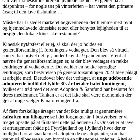
samvær i kinesisk inspirerede pyntede lokaler. Vi gætter på at
tidspunktet – for nogle tæt på vinterferien – har været den primære
årsag til den lave tilslutning …
Måske har I i stedet markeret begivenheden der hjemme med pynt
og hjemmelavede kinesiske retter, eller benyttet lejligheden til at
besøge den lokale kinesiske restaurant?
Kinesisk nytårsfest eller ej, så skal der jo holdes en
generalforsamling jf. foreningens vedtægter. Den blev så virtuel,
som vi har prøvet det før; under Covid-19 pandemien. Værd at
nævne fra generalforsamlingen er, at der blev vedtaget en række
ændringer af vedtægterne. Det gælder en række sproglige
ændringer, som bestyrelsen på generalforsamlingen 2023 blev pålagt
at arbejde med. Derudover blev det vedtaget, at
unge udeboende
adopterede indtil det fyldte 30. år betaler halvt kontingent
,
hvilket er i tråd med det som Adoption & Samfund har besluttet for
deres medlemmer. Tanken er at det ikke skal være økonomien der
gør at unge vælger Kinaforeningen fra.
Af flere forskellige årsager var det ikke muligt at gennemføre
cafeaften om tilbagerejse
i det forgangne år. I bestyrelsen er vi
meget opsatte på at få stablet dette på benene i år. Ønsket er at lave
et arrangement (både på Fyn/Sjælland og i Jylland) hvor der er
mulighed for at snakke med adopterede og adoptanter, som har
været på tilbagerejse, om hvordan en tilbagerejse opleves. Altså et