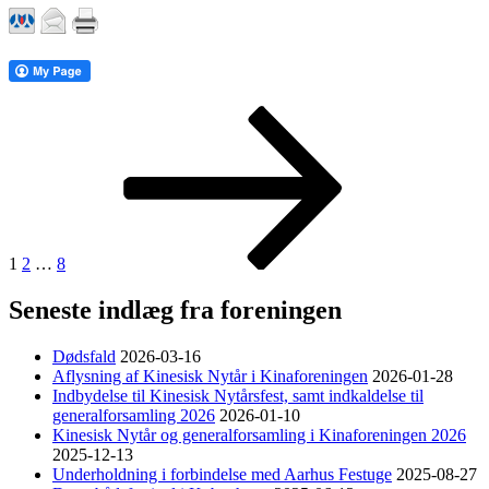
Indlægsinddeling
Side
Side
Side
Næste
side
1
2
…
8
Seneste indlæg fra foreningen
Dødsfald
2026-03-16
Aflysning af Kinesisk Nytår i Kinaforeningen
2026-01-28
Indbydelse til Kinesisk Nytårsfest, samt indkaldelse til
generalforsamling 2026
2026-01-10
Kinesisk Nytår og generalforsamling i Kinaforeningen 2026
2025-12-13
Underholdning i forbindelse med Aarhus Festuge
2025-08-27