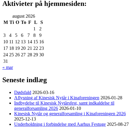
Aktivieter på hjemmesiden:
august 2026
M
Ti
O
To
F
L
S
1
2
3
4
5
6
7
8
9
10
11
12
13
14
15
16
17
18
19
20
21
22
23
24
25
26
27
28
29
30
31
« mar
Seneste indlæg
Dødsfald
2026-03-16
Aflysning af Kinesisk Nytår i Kinaforeningen
2026-01-28
Indbydelse til Kinesisk Nytårsfest, samt indkaldelse til
generalforsamling 2026
2026-01-10
Kinesisk Nytår og generalforsamling i Kinaforeningen 2026
2025-12-13
Underholdning i forbindelse med Aarhus Festuge
2025-08-27