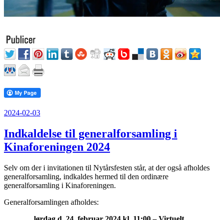
Udgivet
2024-02-03
den
Indkaldelse til generalforsamling i
Kinaforeningen 2024
Selv om der i invitationen til Nytårsfesten står, at der også afholdes
generalforsamling, indkaldes hermed til den ordinære
generalforsamling i Kinaforeningen.
Generalforsamlingen afholdes:
lørdag d. 24. februar 2024 kl. 11:00 – Virtuelt
.