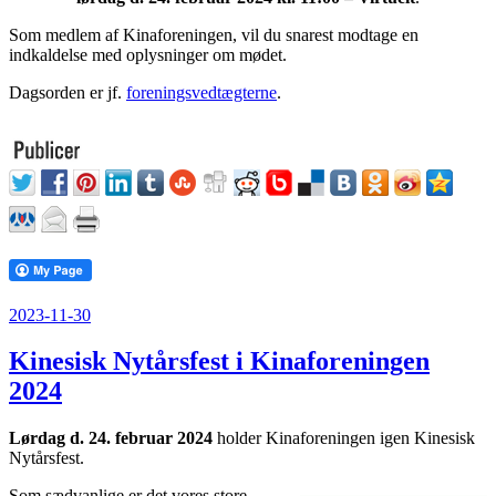
Som medlem af Kinaforeningen, vil du snarest modtage en
indkaldelse med oplysninger om mødet.
Dagsorden er jf.
foreningsvedtægterne
.
Udgivet
2023-11-30
den
Kinesisk Nytårsfest i Kinaforeningen
2024
Lørdag d. 24. februar 2024
holder Kinaforeningen igen Kinesisk
Nytårsfest.
Som sædvanlige er det vores store