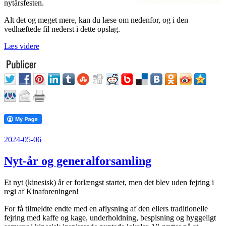
nytårsfesten.
Alt det og meget mere, kan du læse om nedenfor, og i den
vedhæftede fil nederst i dette opslag.
“Kinesisk
Læs videre
Nytårsfest
2025”
Udgivet
2024-05-06
den
Nyt-år og generalforsamling
Et nyt (kinesisk) år er forlængst startet, men det blev uden fejring i
regi af Kinaforeningen!
For få tilmeldte endte med en aflysning af den ellers traditionelle
fejring med kaffe og kage, underholdning, bespisning og hyggeligt