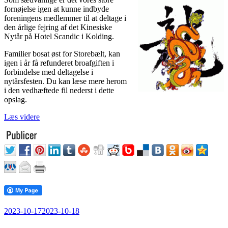
fornøjelse igen at kunne indbyde
foreningens medlemmer til at deltage i
den årlige fejring af det Kinesiske
Nytår på Hotel Scandic i Kolding.
Familier bosat øst for Storebælt, kan
igen i år få refunderet broafgiften i
forbindelse med deltagelse i
nytårsfesten. Du kan læse mere herom
i den vedhæftede fil nederst i dette
opslag.
“Kinesisk
Læs videre
Nytårsfest
i
Kinaforeningen
2024”
Udgivet
2023-10-17
2023-10-18
den