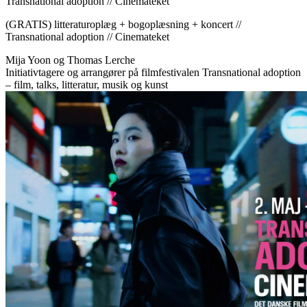
Transnational adoption // Cinemateket
(GRATIS) litteraturoplæg + bogoplæsning + koncert //
Transnational adoption // Cinemateket
Mija Yoon og Thomas Lerche
Initiativtagere og arrangører på filmfestivalen Transnational adoption
– film, talks, litteratur, musik og kunst