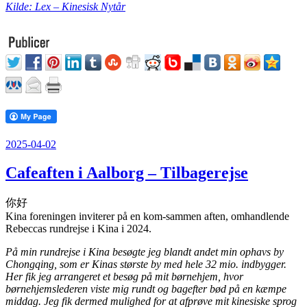
Kilde: Lex – Kinesisk Nytår
Udgivet
2025-04-02
den
Cafeaften i Aalborg – Tilbagerejse
你好
Kina foreningen inviterer på en kom-sammen aften, omhandlende
Rebeccas rundrejse i Kina i 2024.
På min rundrejse i Kina besøgte jeg blandt andet min ophavs by
Chongqing, som er Kinas største by med hele 32 mio. indbygger.
Her fik jeg arrangeret et besøg på mit børnehjem, hvor
børnehjemslederen viste mig rundt og bagefter bød på en kæmpe
middag. Jeg fik dermed mulighed for at afprøve mit kinesiske sprog