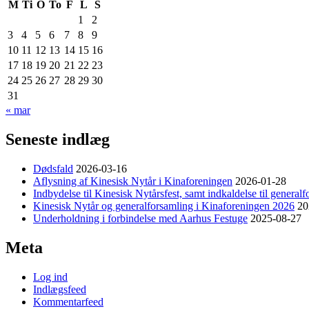
M
Ti
O
To
F
L
S
1
2
3
4
5
6
7
8
9
10
11
12
13
14
15
16
17
18
19
20
21
22
23
24
25
26
27
28
29
30
31
« mar
Seneste indlæg
Dødsfald
2026-03-16
Aflysning af Kinesisk Nytår i Kinaforeningen
2026-01-28
Indbydelse til Kinesisk Nytårsfest, samt indkaldelse til general
Kinesisk Nytår og generalforsamling i Kinaforeningen 2026
20
Underholdning i forbindelse med Aarhus Festuge
2025-08-27
Meta
Log ind
Indlægsfeed
Kommentarfeed