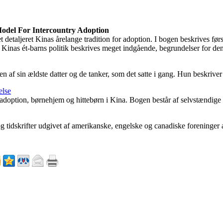
Model For Intercountry Adoption
t detaljeret Kinas årelange tradition for adoption. I bogen beskrives fø
 Kinas ét-barns politik beskrives meget indgående, begrundelser for den
n af sin ældste datter og de tanker, som det satte i gang. Hun beskriver d
lse
i adoption, børnehjem og hittebørn i Kina. Bogen består af selvstændige a
og tidskrifter udgivet af amerikanske, engelske og canadiske foreninge