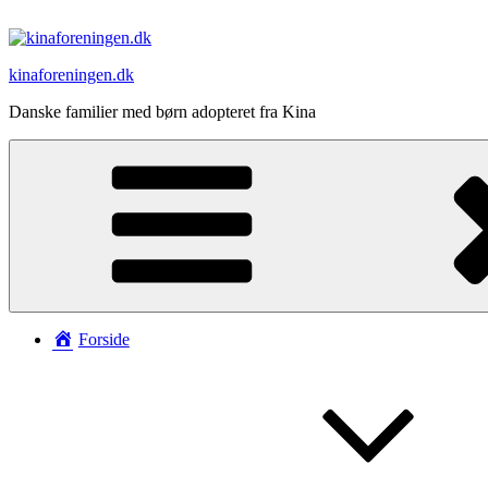
Videre
til
indhold
kinaforeningen.dk
Danske familier med børn adopteret fra Kina
Forside