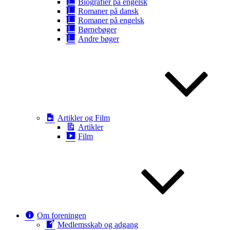
Biografier på engelsk
Romaner på dansk
Romaner på engelsk
Børnebøger
Andre bøger
Artikler og Film
Artikler
Film
Om foreningen
Medlemsskab og adgang