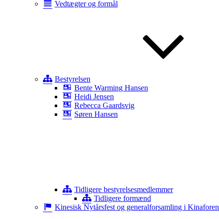
Vedtægter og formål
Bestyrelsen
Bente Warming Hansen
Heidi Jensen
Rebecca Gaardsvig
Søren Hansen
Tidligere bestyrelsesmedlemmer
Tidligere formænd
Kinesisk Nytårsfest og generalforsamling i Kinafore