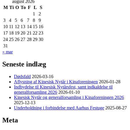
august 2026
M
Ti
O
To
F
L
S
1
2
3
4
5
6
7
8
9
10
11
12
13
14
15
16
17
18
19
20
21
22
23
24
25
26
27
28
29
30
31
« mar
Seneste indlæg
Dødsfald
2026-03-16
Aflysning af Kinesisk Nytår i Kinaforeningen
2026-01-28
Indbydelse til Kinesisk Nytårsfest, samt indkaldelse til
generalforsamling 2026
2026-01-10
Kinesisk Nytår og generalforsamling i Kinaforeningen 2026
2025-12-13
Underholdning i forbindelse med Aarhus Festuge
2025-08-27
Meta