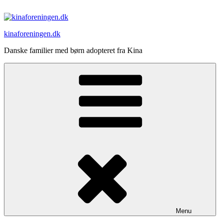
Videre
til
indhold
kinaforeningen.dk
Danske familier med børn adopteret fra Kina
Menu