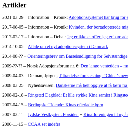
Artikler
2021-03-29 – Information – Kronik:
Adoptionssystemet har brug for 
2017-08-05 – Information – Kronik:
Kvinden, der bortadopterede mig,
2017-02-17 – Information – Debat:
Jeg er ikke et offer, jeg er bare ad
2014-10-05 –
Aftale om et nyt adoptionssystem i Danmark
2014-08-?? –
Orienteringsbrev om Barselsudligning for Selvstændige
2009-??-?? – Norsk Adopsjonsforum nr. 6:
Den lange ventetiden – me
2009-04-03 – Delman, Jørgen,
Tiltrædelsesforelæsning: “China’s new
2008-03-25 – Nyhedsavisen:
Danskerne må helt opgive at få børn fra
2008-02-18 –
Ringsted Dagblad: Et lille stykke Kina samlet i Ringste
2007-04-15 –
Berlingske Tidende: Kinas efterladte børn
2007-02-11 –
Jydske Vestkysten: Forsiden
+
Kina-foreningen til nytår
2006-11-15 –
CCAA set indefra