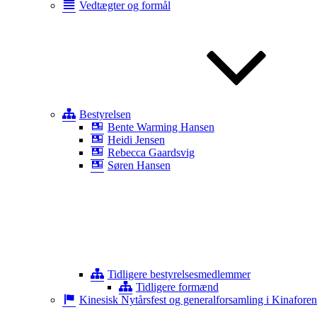
Vedtægter og formål
Bestyrelsen
Bente Warming Hansen
Heidi Jensen
Rebecca Gaardsvig
Søren Hansen
Tidligere bestyrelsesmedlemmer
Tidligere formænd
Kinesisk Nytårsfest og generalforsamling i Kinafore