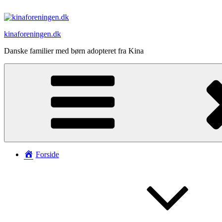
Videre
til
indhold
kinaforeningen.dk
Danske familier med børn adopteret fra Kina
Forside