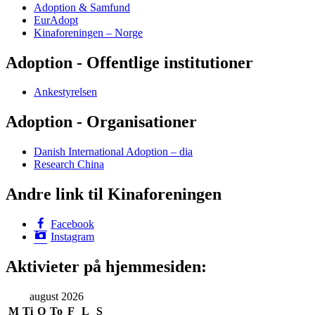
Adoption & Samfund
EurAdopt
Kinaforeningen – Norge
Adoption - Offentlige institutioner
Ankestyrelsen
Adoption - Organisationer
Danish International Adoption – dia
Research China
Andre link til Kinaforeningen
Facebook
Instagram
Aktivieter på hjemmesiden:
august 2026
M
Ti
O
To
F
L
S