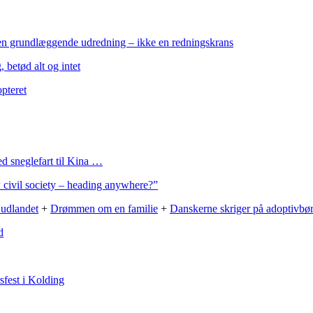
en grundlæggende udredning – ikke en redningskrans
 betød alt og intet
opteret
d sneglefart til Kina …
 civil society – heading anywhere?”
 udlandet
+
Drømmen om en familie
+
Danskerne skriger på adoptivbø
d
sfest i Kolding