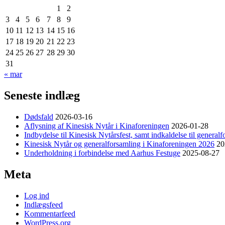
1
2
3
4
5
6
7
8
9
10
11
12
13
14
15
16
17
18
19
20
21
22
23
24
25
26
27
28
29
30
31
« mar
Seneste indlæg
Dødsfald
2026-03-16
Aflysning af Kinesisk Nytår i Kinaforeningen
2026-01-28
Indbydelse til Kinesisk Nytårsfest, samt indkaldelse til general
Kinesisk Nytår og generalforsamling i Kinaforeningen 2026
20
Underholdning i forbindelse med Aarhus Festuge
2025-08-27
Meta
Log ind
Indlægsfeed
Kommentarfeed
WordPress.org