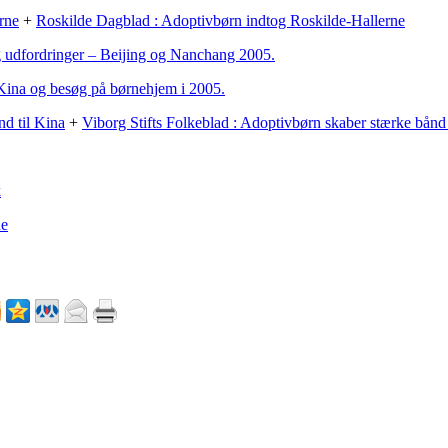
rne
+
Roskilde Dagblad : Adoptivbørn indtog Roskilde-Hallerne
 udfordringer – Beijing og Nanchang 2005.
l Kina og besøg på børnehjem i 2005.
nd til Kina
+
Viborg Stifts Folkeblad : Adoptivbørn skaber stærke bånd 
k
de