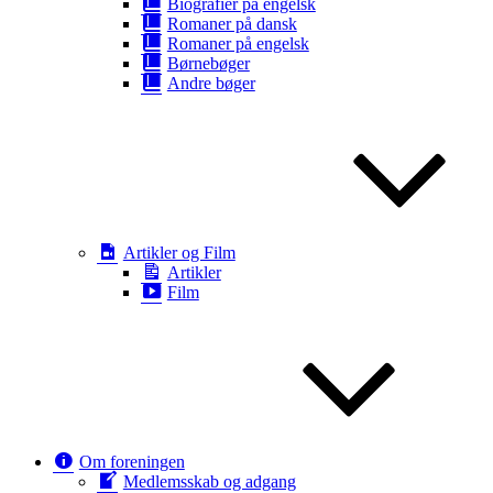
Biografier på engelsk
Romaner på dansk
Romaner på engelsk
Børnebøger
Andre bøger
Artikler og Film
Artikler
Film
Om foreningen
Medlemsskab og adgang