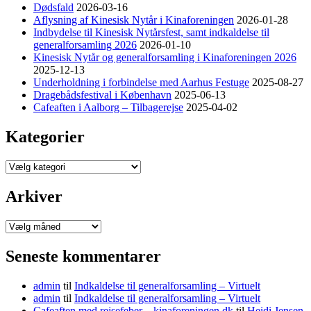
Dødsfald
2026-03-16
Aflysning af Kinesisk Nytår i Kinaforeningen
2026-01-28
Indbydelse til Kinesisk Nytårsfest, samt indkaldelse til
generalforsamling 2026
2026-01-10
Kinesisk Nytår og generalforsamling i Kinaforeningen 2026
2025-12-13
Underholdning i forbindelse med Aarhus Festuge
2025-08-27
Dragebådsfestival i København
2025-06-13
Cafeaften i Aalborg – Tilbagerejse
2025-04-02
Kategorier
Kategorier
Arkiver
Arkiver
Seneste kommentarer
admin
til
Indkaldelse til generalforsamling – Virtuelt
admin
til
Indkaldelse til generalforsamling – Virtuelt
Cafeaften med rejsefeber – kinaforeningen.dk
til
Heidi Jensen