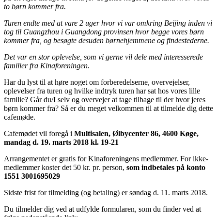
to børn kommer fra.
Turen endte med at vare 2 uger hvor vi var omkring Beijing inden vi
tog til Guangzhou i Guangdong provinsen hvor begge vores børn
kommer fra, og besøgte desuden børnehjemmene og findestederne.
Det var en stor oplevelse, som vi gerne vil dele med interesserede
familier fra Kinaforeningen.
Har du lyst til at høre noget om forberedelserne, overvejelser,
oplevelser fra turen og hvilke indtryk turen har sat hos vores lille
familie? Går du/I selv og overvejer at tage tilbage til der hvor jeres
børn kommer fra? Så er du meget velkommen til at tilmelde dig dette
cafemøde.
Cafemødet vil foregå i
Multisalen
, Ølbycenter 86, 4600 Køge,
mandag d. 19. marts 2018 kl. 19-21
Arrangementet er gratis for Kinaforeningens medlemmer. For ikke-
medlemmer koster det 50 kr. pr. person,
som indbetales på konto
1551 3001695029
Sidste frist for tilmelding (og betaling) er søndag d. 11. marts 2018.
Du tilmelder dig ved at udfylde formularen, som du finder ved at