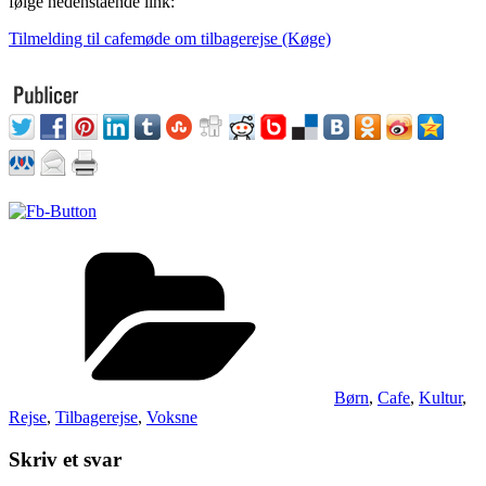
følge nedenstående link:
Tilmelding til cafemøde om tilbagerejse (Køge)
Kategorier
Børn
,
Cafe
,
Kultur
,
Rejse
,
Tilbagerejse
,
Voksne
Skriv et svar