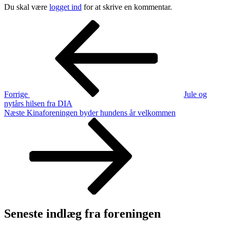
Du skal være
logget ind
for at skrive en kommentar.
Indlægsnavigation
Forrige
indlæg
Forrige
Jule og
nytårs hilsen fra DIA
Næste
Næste
Kinaforeningen byder hundens år velkommen
indlæg
Seneste indlæg fra foreningen