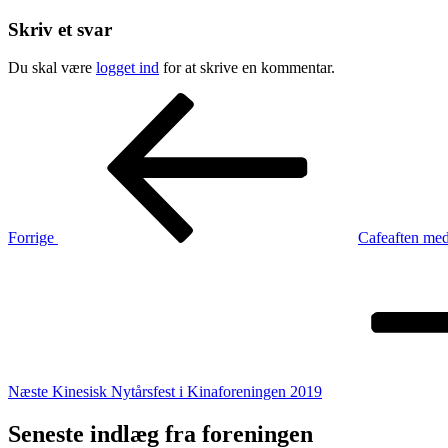
Skriv et svar
Du skal være
logget ind
for at skrive en kommentar.
Indlægsnavigation
Forrige
indlæg
Forrige
Cafeaften med
Næste
indlæg
Næste
Kinesisk Nytårsfest i Kinaforeningen 2019
Seneste indlæg fra foreningen