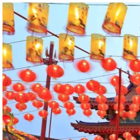
Videre
til
indhold