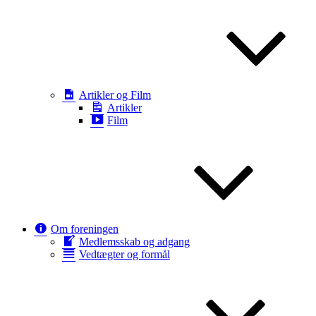
Artikler og Film
Artikler
Film
Om foreningen
Medlemsskab og adgang
Vedtægter og formål