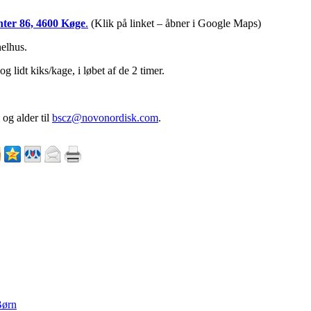
nter 86, 4600 Køge
.
(Klik på linket – åbner i Google Maps)
nelhus.
og lidt kiks/kage, i løbet af de 2 timer.
.
og alder til
bscz@novonordisk.com
.
ørn