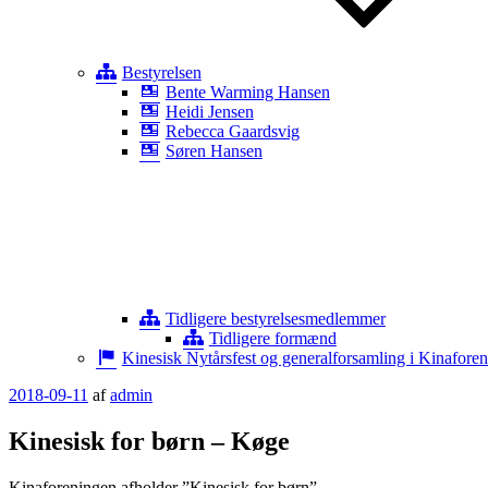
Bestyrelsen
Bente Warming Hansen
Heidi Jensen
Rebecca Gaardsvig
Søren Hansen
Tidligere bestyrelsesmedlemmer
Tidligere formænd
Kinesisk Nytårsfest og generalforsamling i Kinafore
Udgivet
2018-09-11
af
admin
den
Kinesisk for børn – Køge
Kinaforeningen afholder ”Kinesisk for børn”.